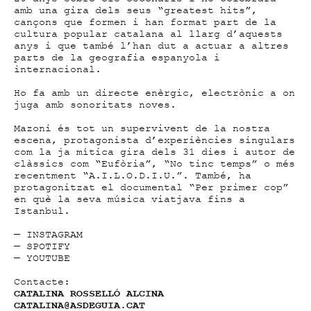
amb una gira dels seus “greatest hits”,
cançons que formen i han format part de la
cultura popular catalana al llarg d’aquests
anys i que també l’han dut a actuar a altres
parts de la geografia espanyola i
internacional.
Ho fa amb un directe enèrgic, electrònic a on
juga amb sonoritats noves.
Mazoni és tot un supervivent de la nostra
escena, protagonista d’experiències singulars
com la ja mítica gira dels 31 dies i autor de
clàssics com “Eufòria”, “No tinc temps” o més
recentment “A.I.L.O.D.I.U.”. També, ha
protagonitzat el documental “Per primer cop”
en què la seva música viatjava fins a
Istanbul.
—
INSTAGRAM
—
SPOTIFY
—
YOUTUBE
Contacte:
CATALINA ROSSELLÓ ALCINA
CATALINA@ASDEGUIA.CAT